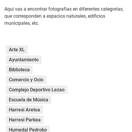
Aquí vas a encontrar fotografías en diferentes categorías,
que corresponden a espacios naturales, edificios
municipales, etc.
Arte XL
Ayuntamiento
Biblioteca
Comercio y Ocio
Complejo Deportivo Lezao
Escuela de Música
Harresi Aretoa
Harresi Parkea
Humedal Pedroko