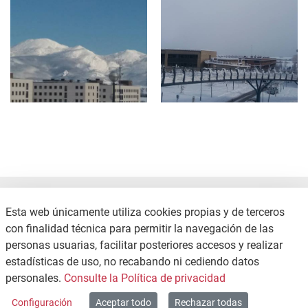
20210106_151311.jpg
20210102_121240.jpg
Esta web únicamente utiliza cookies propias y de terceros
con finalidad técnica para permitir la navegación de las
personas usuarias, facilitar posteriores accesos y realizar
estadísticas de uso, no recabando ni cediendo datos
CONTACTO
POLÍTICA DE PRIVACIDAD
personales.
Consulte la Política de privacidad
MAPA WEB
Configuración
Aceptar todo
Rechazar todas