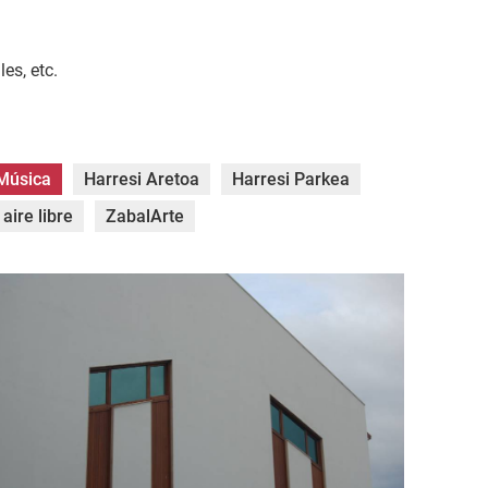
es, etc.
Música
Harresi Aretoa
Harresi Parkea
aire libre
ZabalArte
SC_0034.jpg