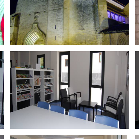
DSC_0468.jpg
D
DSC_0485.jpg
D