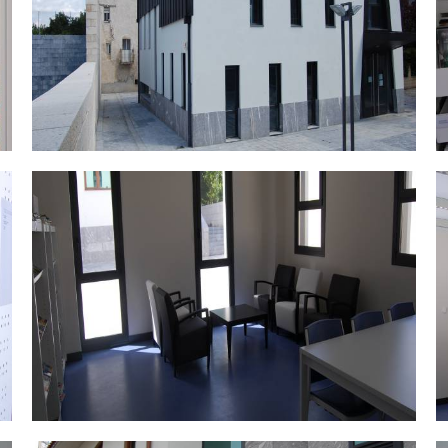
DSC_0467.jpg
D