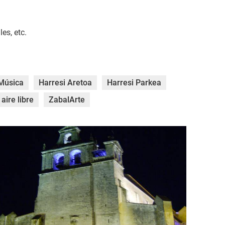
es, etc.
Música
Harresi Aretoa
Harresi Parkea
aire libre
ZabalArte
PIM1662.jpg