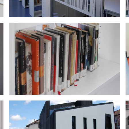
DSC_0481.jpg
D
DSC_0465.jpg
D