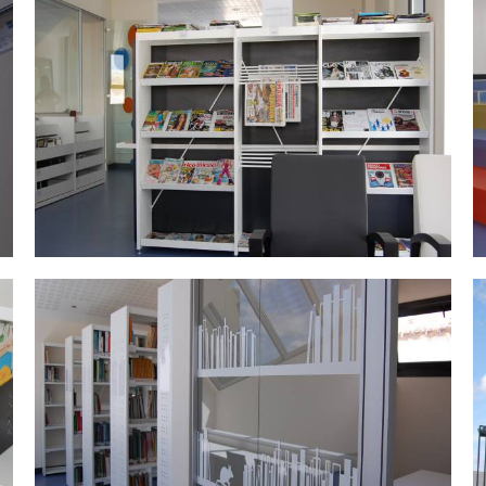
DSC_0476.jpg
D