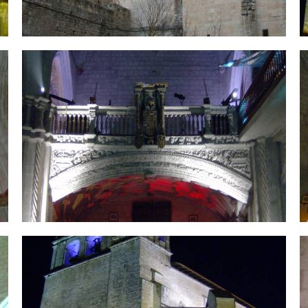
HPIM1676.jpg
H
HPIM1660.jpg
H