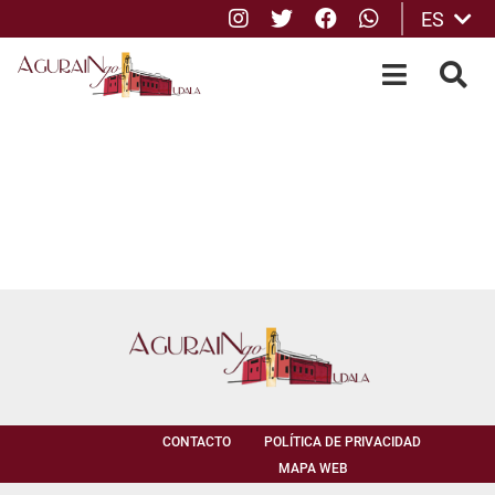
Instagram
Twitter
Facebook
whatsApp
ES
Saltar al contenido principal
OPEN-M
BUS
CONTACTO
POLÍTICA DE PRIVACIDAD
MAPA WEB