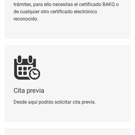
reconocido.
Cita previa
Cita previa
Desde aquí podrás solicitar cita previa.
Perfil del contratante