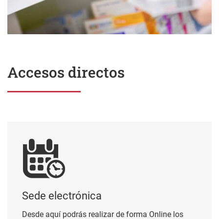
Accesos directos
Sede electrónica
Sede electrónica
Desde aquí podrás realizar de forma Online los
trámites, para ello necesitas el certificado BAKQ o
de cualquier otro certificado electrónico