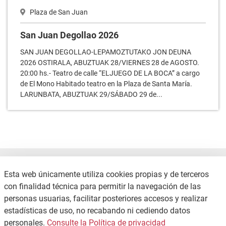
San Juan Degollao 2026
SAN JUAN DEGOLLAO-LEPAMOZTUTAKO JON DEUNA
2026 OSTIRALA, ABUZTUAK 28/VIERNES 28 de AGOSTO.
20:00 hs.- Teatro de calle “ELJUEGO DE LA BOCA” a cargo
de El Mono Habitado teatro en la Plaza de Santa María.
LARUNBATA, ABUZTUAK 29/SÁBADO 29 de...
Esta web únicamente utiliza cookies propias y de terceros
con finalidad técnica para permitir la navegación de las
CONTACTO
POLÍTICA DE PRIVACIDAD
personas usuarias, facilitar posteriores accesos y realizar
MAPA WEB
estadísticas de uso, no recabando ni cediendo datos
Copyright © 2026 / Excmo. agurain | Todos los derechos reservados.
personales.
Consulte la Política de privacidad