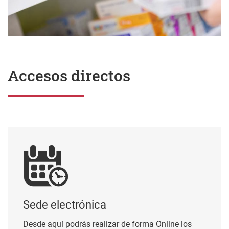
Accesos directos
Sede electrónica
Sede electrónica
Desde aquí podrás realizar de forma Online los
trámites, para ello necesitas el certificado BAKQ o
de cualquier otro certificado electrónico