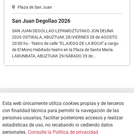
San Juan Degollao 2026
SAN JUAN DEGOLLAO-LEPAMOZTUTAKO JON DEUNA
2026 OSTIRALA, ABUZTUAK 28/VIERNES 28 de AGOSTO.
20:00 hs.- Teatro de calle “ELJUEGO DE LA BOCA” a cargo
de El Mono Habitado teatro en la Plaza de Santa María.
LARUNBATA, ABUZTUAK 29/SÁBADO 29 de...
Esta web únicamente utiliza cookies propias y de terceros
con finalidad técnica para permitir la navegación de las
CONTACTO
POLÍTICA DE PRIVACIDAD
personas usuarias, facilitar posteriores accesos y realizar
MAPA WEB
estadísticas de uso, no recabando ni cediendo datos
Copyright © 2026 / Excmo. agurain | Todos los derechos reservados.
personales.
Consulte la Política de privacidad