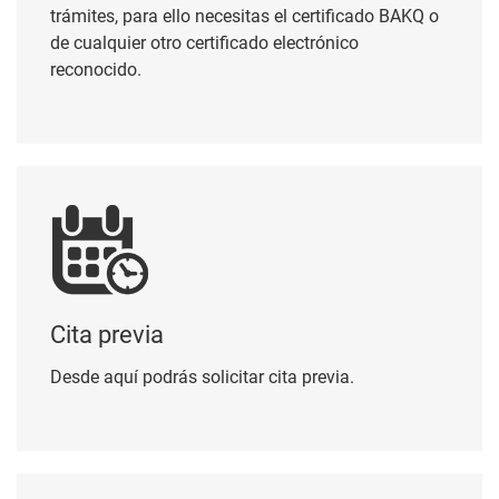
reconocido.
Cita previa
Cita previa
Desde aquí podrás solicitar cita previa.
Perfil del contratante