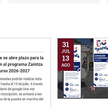
al programa Zaintza Gela para el curso 2026-2027
Exposición 50 Aniversario ASA
31
JUL
13
e se abre plazo para la
ón al programa Zaintza
AGO
curso 2026-2027
resadas podrán realizar esta
sta el 15 de julio. A través
ulario de google Una vez
 inscripción, se avisará a las
as de la puesta en marcha del