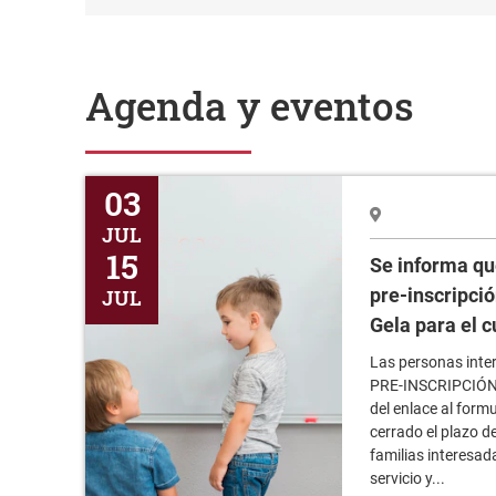
Agenda y eventos
Se informa que se abre plazo para la pre-inscripción 
03
JUL
15
Se informa qu
pre-inscripci
JUL
Gela para el 
Las personas inte
PRE-INSCRIPCIÓN ha
del enlace al form
cerrado el plazo de
familias interesad
servicio y...