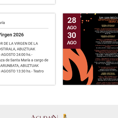
San Juan Degollao 2026
28
ría
AGO
30
 Virgen 2026
AGO
R DE LA VIRGEN DE LA
OSTIRALA, ABUZTUAK
 AGOSTO 24:00 hs.-
za de Santa María a cargo de
 LARUNBATA, ABUZTUAK
 AGOSTO 13:30 hs.- Teatro