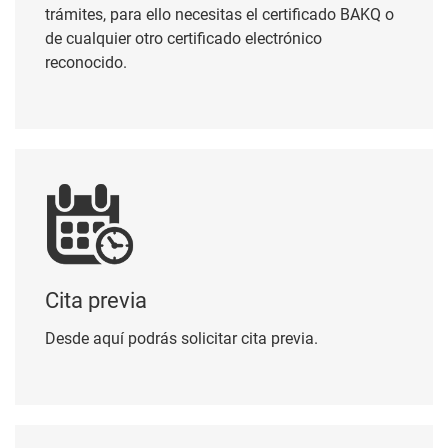
reconocido.
Cita previa
Cita previa
Desde aquí podrás solicitar cita previa.
Perfil del contratante