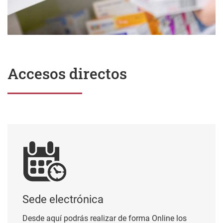
Accesos directos
Sede electrónica
Sede electrónica
Desde aquí podrás realizar de forma Online los
trámites, para ello necesitas el certificado BAKQ o
de cualquier otro certificado electrónico