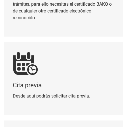
reconocido.
Cita previa
Cita previa
Desde aquí podrás solicitar cita previa.
Perfil del contratante