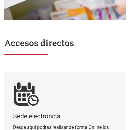
Accesos directos
Sede electrónica
Sede electrónica
Desde aquí podrás realizar de forma Online los
trámites, para ello necesitas el certificado BAKQ o
de cualquier otro certificado electrónico