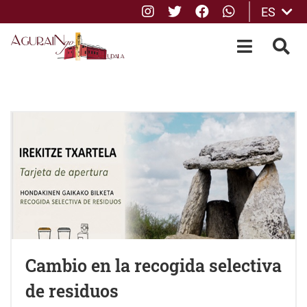
Instagram
Twitter
Facebook
whatsApp
ES
Saltar al contenido principal
OPEN-M
BUS
Cambio en la recogida selectiva
de residuos