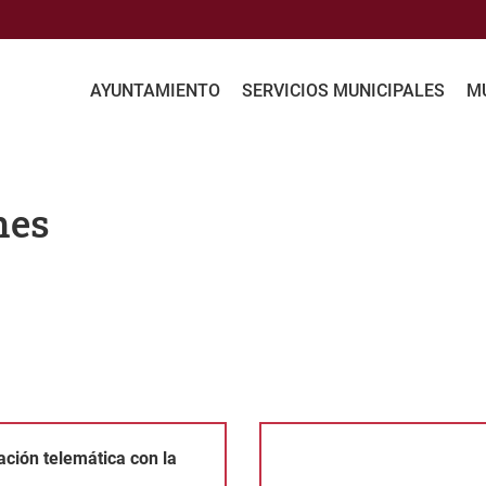
AYUNTAMIENTO
SERVICIOS MUNICIPALES
MU
nes
con la administración
Certificado de representante as
ación telemática con la