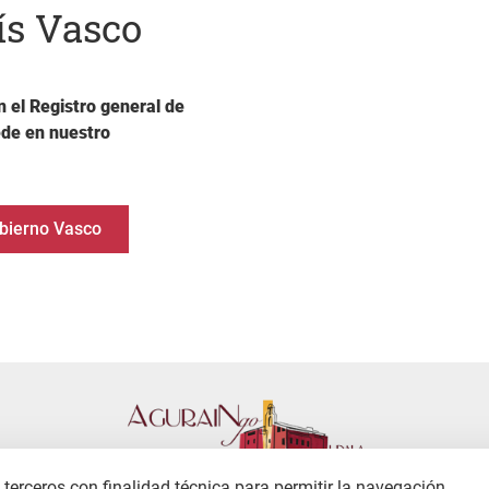
ís Vasco
n el Registro general de
ede en nuestro
obierno Vasco
terceros con finalidad técnica para permitir la navegación