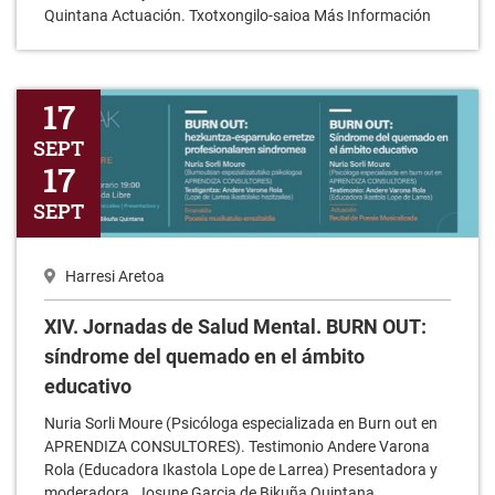
Quintana Actuación. Txotxongilo-saioa Más Información
XIV. Jornadas de Salud Mental. BURN OUT: síndrome del quema
17
SEPT
17
SEPT
Harresi Aretoa
XIV. Jornadas de Salud Mental. BURN OUT:
síndrome del quemado en el ámbito
educativo
Nuria Sorli Moure (Psicóloga especializada en Burn out en
APRENDIZA CONSULTORES). Testimonio Andere Varona
Rola (Educadora Ikastola Lope de Larrea) Presentadora y
moderadora. Josune Garcia de Bikuña Quintana