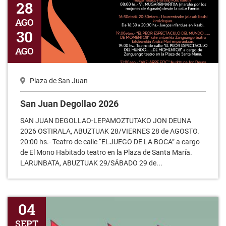
San Juan Degollao 2026
28
AGO
30
AGO
Plaza de San Juan
San Juan Degollao 2026
SAN JUAN DEGOLLAO-LEPAMOZTUTAKO JON DEUNA
2026 OSTIRALA, ABUZTUAK 28/VIERNES 28 de AGOSTO.
20:00 hs.- Teatro de calle “ELJUEGO DE LA BOCA” a cargo
de El Mono Habitado teatro en la Plaza de Santa María.
LARUNBATA, ABUZTUAK 29/SÁBADO 29 de...
Dona Sangre: 4 de septiembre
04
SEPT