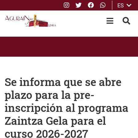
Instagram
Twitter
Facebook
whatsApp
ES
Saltar al contenido principal
OPEN-M
BUS
Se informa que se abre
plazo para la pre-
inscripción al programa
Zaintza Gela para el
curso 2026-2027