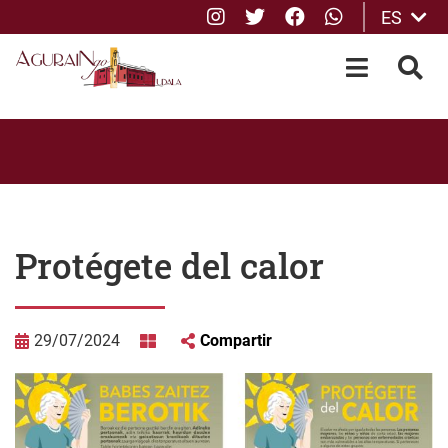
Instagram
Twitter
Facebook
whatsApp
ES
Saltar al contenido principal
OPEN-M
BUS
Protégete del calor
29/07/2024
Compartir