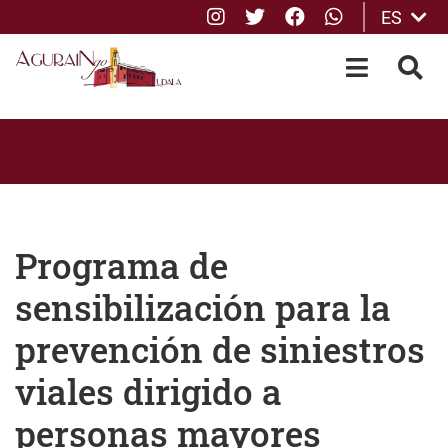
Instagram
Twitter
Facebook
whatsApp
ES
Saltar al contenido principal
OPEN-M
BUS
Programa de
sensibilización para la
prevención de siniestros
viales dirigido a
personas mayores