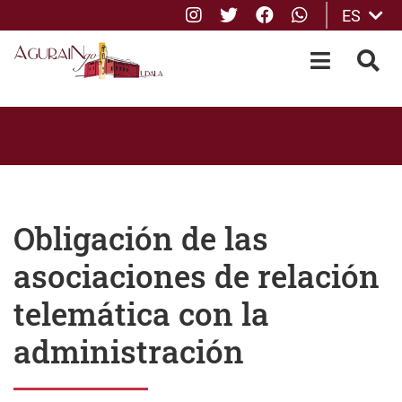
Instagram
Twitter
Facebook
whatsApp
ES
Saltar al contenido principal
OPEN-M
BUS
Obligación de las
asociaciones de relación
telemática con la
administración