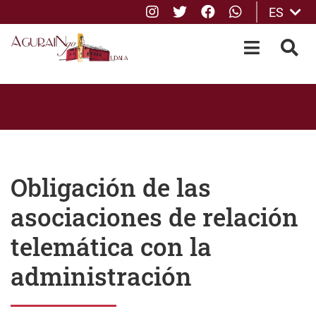
Instagram
Twitter
Facebook
whatsApp
ES
Saltar al contenido principal
OPEN-M
BUS
Obligación de las
asociaciones de relación
telemática con la
administración