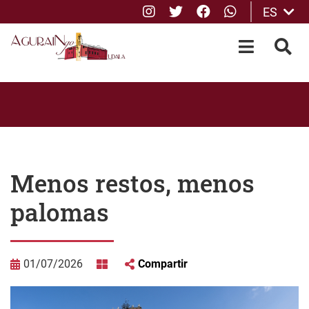
Instagram
Twitter
Facebook
whatsApp
ES
Saltar al contenido principal
OPEN-M
BUS
Menos restos, menos
palomas
01/07/2026
Compartir