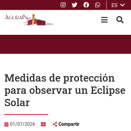
Instagram
Twitter
Facebook
whatsApp
ES
Saltar al contenido principal
OPEN-M
BUS
Medidas de protección
para observar un Eclipse
Solar
01/07/2026
Compartir