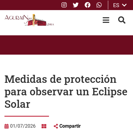
Instagram
Twitter
Facebook
whatsApp
ES
Saltar al contenido principal
OPEN-M
BUS
Medidas de protección
para observar un Eclipse
Solar
01/07/2026
Compartir