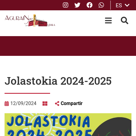
Instagram
Twitter
Facebook
whatsApp
ES
Saltar al contenido principal
OPEN-M
BUS
Jolastokia 2024-2025
12/09/2024
Compartir