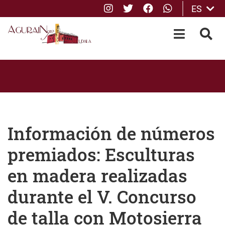
Instagram
Twitter
Facebook
whatsApp
ES
Saltar al contenido principal
OPEN-M
BUS
Información de números
premiados: Esculturas
en madera realizadas
durante el V. Concurso
de talla con Motosierra