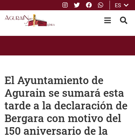
Instagram
Twitter
Facebook
whatsApp
ES
Saltar al contenido principal
OPEN-M
BUS
El Ayuntamiento de
Agurain se sumará esta
tarde a la declaración de
Bergara con motivo del
150 aniversario de la