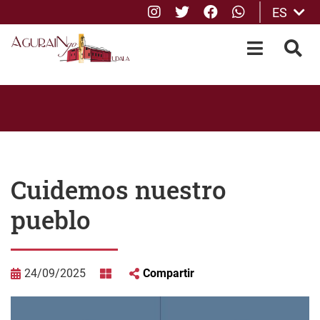
Instagram
Twitter
Facebook
whatsApp
ES
Saltar al contenido principal
OPEN-M
BUS
Cuidemos nuestro
pueblo
24/09/2025
Compartir