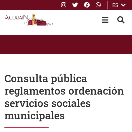
Instagram
Twitter
Facebook
whatsApp
ES
Saltar al contenido principal
OPEN-M
BUS
Consulta pública
reglamentos ordenación
servicios sociales
municipales