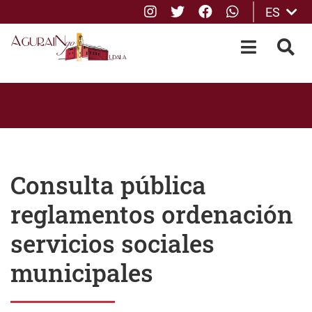
Instagram
Twitter
Facebook
whatsApp
ES
Saltar al contenido principal
OPEN-M
BUS
Consulta pública
reglamentos ordenación
servicios sociales
municipales