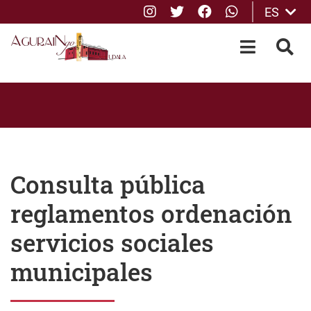
Instagram
Twitter
Facebook
whatsApp
ES
Saltar al contenido principal
OPEN-M
BUS
Consulta pública
reglamentos ordenación
servicios sociales
municipales