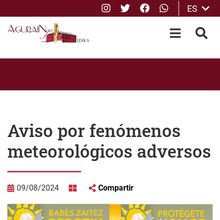
Instagram
Twitter
Facebook
whatsApp
ES
Saltar al contenido principal
OPEN-M
BUS
Aviso por fenómenos
meteorológicos adversos
09/08/2024
Compartir