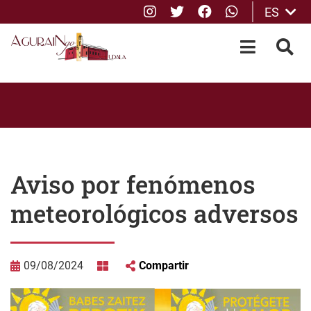
Instagram
Twitter
Facebook
whatsApp
ES
Saltar al contenido principal
OPEN-M
BUS
Aviso por fenómenos
meteorológicos adversos
09/08/2024
Compartir