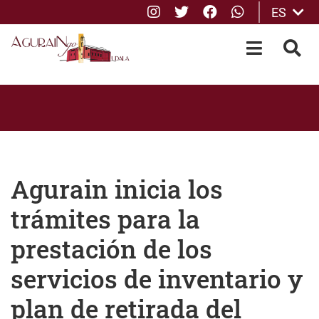
Instagram
Twitter
Facebook
whatsApp
ES
Saltar al contenido principal
OPEN-M
BUS
Agurain inicia los
trámites para la
prestación de los
servicios de inventario y
plan de retirada del