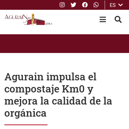
Instagram
Twitter
Facebook
whatsApp
ES
Saltar al contenido principal
OPEN-M
BUS
Agurain impulsa el
compostaje Km0 y
mejora la calidad de la
orgánica