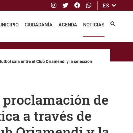
Instagram
Twitter
Facebook
whatsApp
ES
NICIPIO
CIUDADANÍA
AGENDA
NOTICIAS
BUSCAR
útbol sala entre el Club Oriamendi y la selección
a proclamación de
ca a través de
lub Oriamendi y la