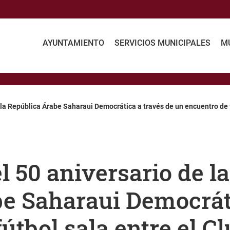
AYUNTAMIENTO
SERVICIOS MUNICIPALES
MU
 la República Árabe Saharaui Democrática a través de un encuentro de f
l 50 aniversario de l
be Saharaui Democráti
útbol sala entre el C