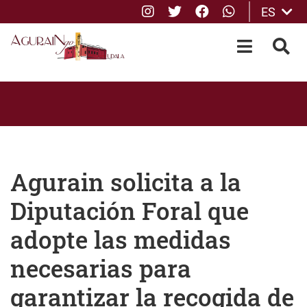
Instagram
Twitter
Facebook
whatsApp
ES
Saltar al contenido principal
OPEN-M
BUS
Agurain solicita a la
Diputación Foral que
adopte las medidas
necesarias para
garantizar la recogida de