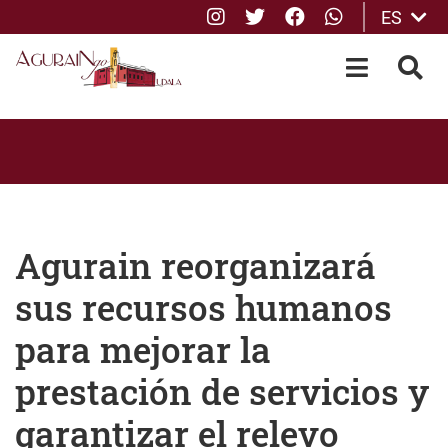
Instagram
Twitter
Facebook
whatsApp
ES
Saltar al contenido principal
OPEN-M
BUS
Agurain reorganizará
sus recursos humanos
para mejorar la
prestación de servicios y
garantizar el relevo