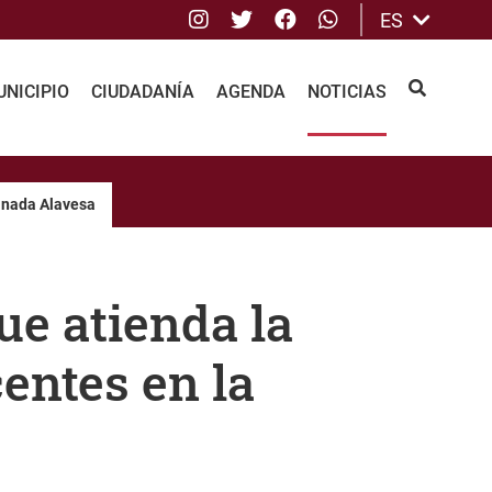
Instagram
Twitter
Facebook
whatsApp
ES
NICIPIO
CIUDADANÍA
AGENDA
NOTICIAS
BUSCAR
lanada Alavesa
ue atienda la
entes en la