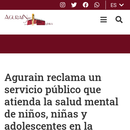
Instagram
Twitter
Facebook
whatsApp
ES
Saltar al contenido principal
OPEN-M
BUS
Agurain reclama un
servicio público que
atienda la salud mental
de niños, niñas y
adolescentes en la