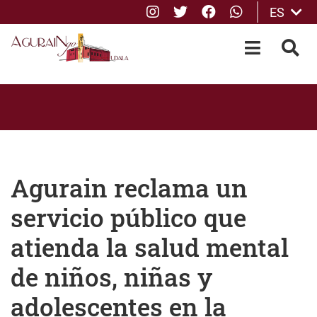
Instagram
Twitter
Facebook
whatsApp
ES
Saltar al contenido principal
OPEN-M
BUS
Agurain reclama un
servicio público que
atienda la salud mental
de niños, niñas y
adolescentes en la