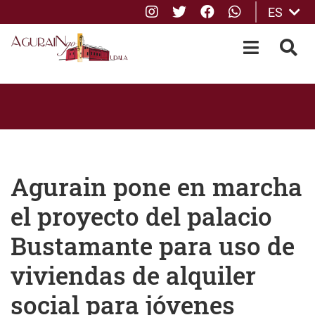
Instagram
Twitter
Facebook
whatsApp
ES
Saltar al contenido principal
OPEN-M
BUS
Agurain pone en marcha
el proyecto del palacio
Bustamante para uso de
viviendas de alquiler
social para jóvenes