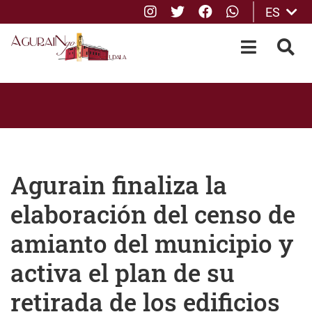
Instagram
Twitter
Facebook
whatsApp
ES
Saltar al contenido principal
OPEN-M
BUS
Agurain finaliza la
elaboración del censo de
amianto del municipio y
activa el plan de su
retirada de los edificios