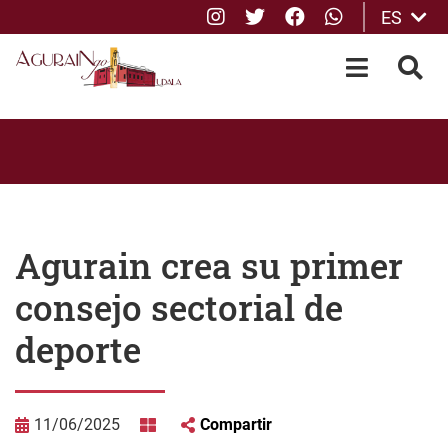
Instagram
Twitter
Facebook
whatsApp
ES
Saltar al contenido principal
OPEN-M
BUS
Agurain crea su primer
consejo sectorial de
deporte
11/06/2025
Compartir