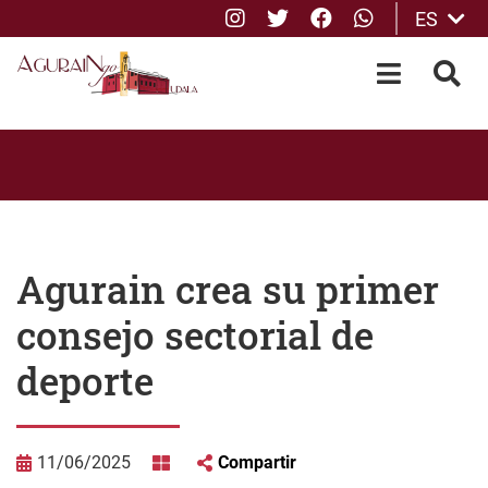
Instagram
Twitter
Facebook
whatsApp
ES
Saltar al contenido principal
OPEN-M
BUS
Agurain crea su primer
consejo sectorial de
deporte
11/06/2025
Compartir