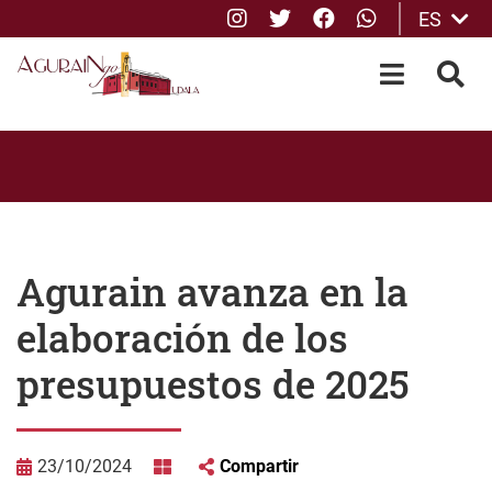
Instagram
Twitter
Facebook
whatsApp
ES
Saltar al contenido principal
OPEN-M
BUS
Agurain avanza en la
elaboración de los
presupuestos de 2025
23/10/2024
Compartir