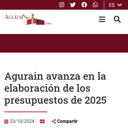
Instagram
Twitter
Facebook
whatsApp
ES
Saltar al contenido principal
OPEN-M
BUS
Agurain avanza en la
elaboración de los
presupuestos de 2025
23/10/2024
Compartir