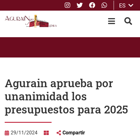
Instagram
Twitter
Facebook
whatsApp
ES
Saltar al contenido principal
OPEN-M
BUS
Agurain aprueba por
unanimidad los
presupuestos para 2025
29/11/2024
Compartir