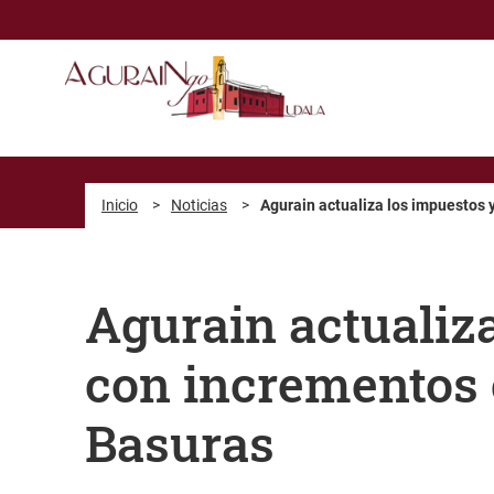
Saltar al contenido principal
Inicio
>
Noticias
>
Agurain actualiza los impuestos 
Agurain actualiz
con incrementos e
Basuras