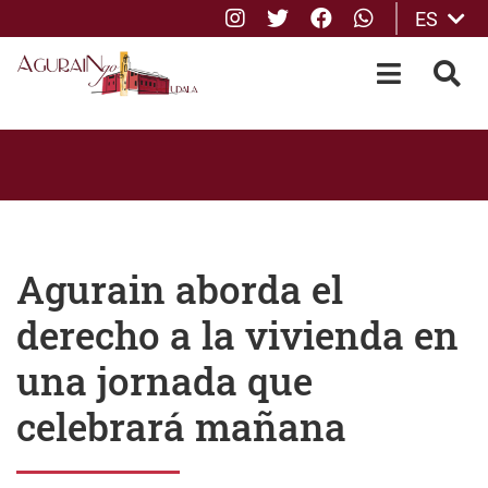
Instagram
Twitter
Facebook
whatsApp
ES
Saltar al contenido principal
OPEN-M
BUS
Agurain aborda el
derecho a la vivienda en
una jornada que
celebrará mañana