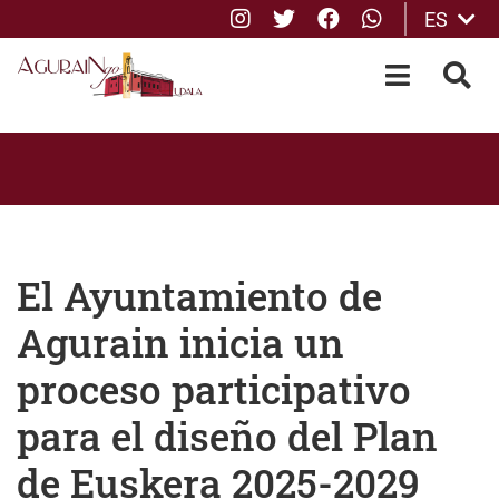
Instagram
Twitter
Facebook
whatsApp
ES
Saltar al contenido principal
OPEN-M
BUS
El Ayuntamiento de
Agurain inicia un
proceso participativo
para el diseño del Plan
de Euskera 2025-2029